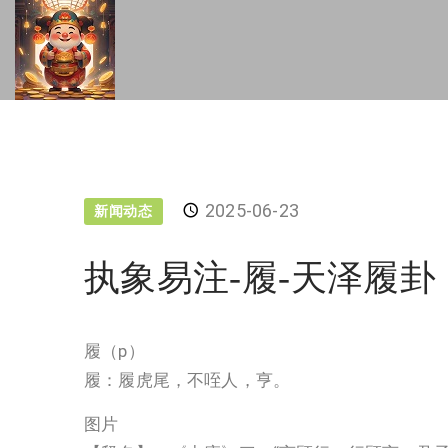
2025-06-23
新闻动态
执象易注-履-天泽履卦
履（p）
履：履虎尾，不咥人，亨。
图片