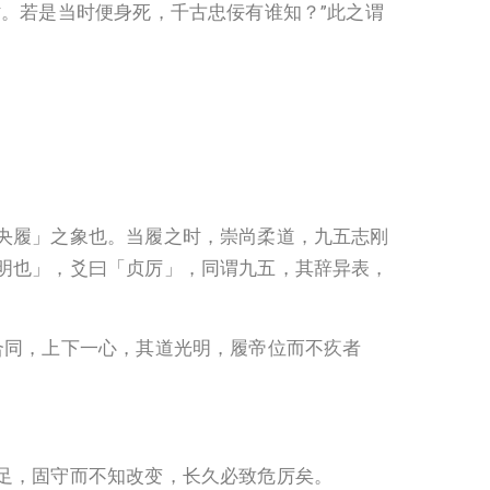
。若是当时便身死，千古忠佞有谁知？”此之谓
夬履」之象也。当履之时，崇尚柔道，九五志刚
明也」，爻曰「贞厉」，同谓九五，其辞异表，
合同，上下一心，其道光明，履帝位而不疚者
足，固守而不知改变，长久必致危厉矣。