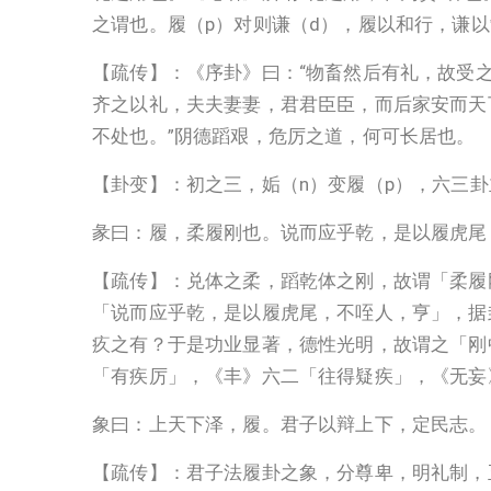
之谓也。履（p）对则谦（d），履以和行，谦
【疏传】：《序卦》曰：“物畜然后有礼，故受
齐之以礼，夫夫妻妻，君君臣臣，而后家安而天下
不处也。”阴德蹈艰，危厉之道，何可长居也。
【卦变】：初之三，姤（n）变履（p），六三
彖曰：履，柔履刚也。说而应乎乾，是以履虎尾
【疏传】：兑体之柔，蹈乾体之刚，故谓「柔履
「说而应乎乾，是以履虎尾，不咥人，亨」，据
疚之有？于是功业显著，德性光明，故谓之「刚
「有疾厉」，《丰》六二「往得疑疾」，《无妄
象曰：上天下泽，履。君子以辩上下，定民志。
【疏传】：君子法履卦之象，分尊卑，明礼制，