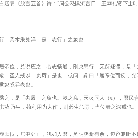
白居易《放言五首》诗：“周公恐惧流言日，王莽礼贤下士时
行，巽木乘兑泽，是「志行」之象也。
居帝位，兑说应之，心志畅通，刚决果行，无所疑滞，是「
危，圣人戒以「贞厉」是也。或问：彖曰「履帝位而疚，光
彖象或异表也。
乘之，是「夬履」之象也。乾之离，天火同人（a），君民
，其疚乃生，苟利用为大作，则必生危厉，当位者之深戒也。
履阳位，居中处正，犹如人君，英明决断有余，包容兼听不