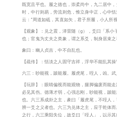
既宽且平也。履之德也，崇柔尚中，九二居中，
时，中行则易，旁流则危，惟立身中正，心中恬
云：“周道如砥，其直如矢，君子所履，小人所视
【观象】：兑之震，泽雷随（g），爻曰「系小
也；官鬼为丈夫之类象，谓之系爻，制身居束之
象曰：幽人贞吉，中不自乱也。
【疏传】：恬淡之人固守吉祥，浮华不能乱其操
六三：眇能视，跛能履。履虎尾，咥人，凶。武
【玩辞】：眼睛偏视而能观物，腿脚偏废而能走
必见其伤。德薄才弱，心强志刚，眇能视，跛能
也。六三系成卦之主，彖曰「履虎尾，不咥人，
辨一爻之义者也。六三为兑体之主，应于乾体而
之行，六三乘阳失位，故爻曰「咥人」，以示其