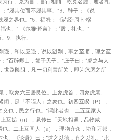
乾为行，兑为言，言行相顾，乾兑名履，履者礼
》：“履其位而不履其事。”3、鞋子：《说
践履之界也。”5、福禄：《詩经·周南·樛
也。” 《尔雅·释言》：“履，礼也。”
历。9、执行。
刚强，和以应强，说以蹑刚，事之至顺，理之至
：“百辟卿士，媚于天子。”庄子曰：“虎之与人
兽，世路险阻，凡一切利害所关，即为危厉之所
尾，取象六三居艮位。上象虎首，四象虎尾。
紧闭，是「不咥人」之象也。初四互睽（P），
之义也，民之行也。”谓此者也。二五互家人
三上互姤（n），彖传曰「天地相遇，品物咸
谓也。二上互同人（a），理物齐众，协和万邦，
本也。《论语》曰：“道之以德，齐之以礼。”此