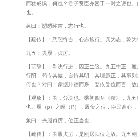
而犹戒惧，何也？君子贤臣亦困于一时之谤也。
也。
象曰：愬愬终吉，志行也。
【疏传】：愬愬终吉，心志施行。巽为志，乾为
九五：夬履，贞厉。
【玩辞】：刚决行进，因正生险。九五中正，履
行阳，苟专其健，自恃其明，其理虽正，其事则
何也？对曰：彖据卦德而系，爻依爻位而言，故
【观象】：夬，分决也。乘初四互《睽》，九五
也。履（p）之睽（P），履帝之位，臣民离心
象曰：夬履贞厉，位正当也。
【疏传】：夬履贞厉，是刚居阳位之故。九五刚