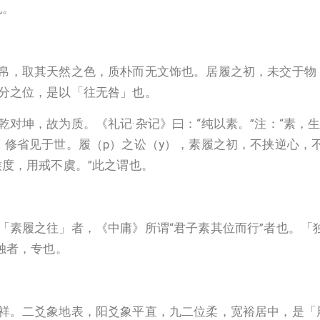
也。
帛，取其天然之色，质朴而无文饰也。居履之初，未交于物
分之位，是以「往无咎」也。
对坤，故为质。《礼记·杂记》曰：“纯以素。”注：“素，
，修省见于世。履（p）之讼（y），素履之初，不挟逆心，
度，用戒不虞。”此之谓也。
「素履之往」者，《中庸》所谓“君子素其位而行”者也。「
独者，专也。
祥。二爻象地表，阳爻象平直，九二位柔，宽裕居中，是「