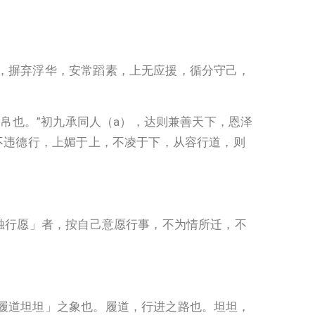
，摒弃浮华，安常蹈素，上无应援，循分守己，
生帛也。”初九承同人（a），达则兼善天下，恩泽
不违德行，上媚于上，不凌于下，从容行道，则
独行愿」者，按自己意愿行事，不为情所迁，不
履道坦坦」之象也。履道，行进之路也。坦坦，