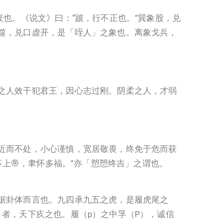
也。《说文》曰：“跛，行不正也。”巽象股，兑
噬，兑口虚开，是「咥人」之象也。离象戈兵，
之人效干犯君王，因心志过刚。阴柔之人，才弱
近而不处，小心谨慎，宽居敬畏，终免于危而获
事上帝，聿怀多福。”亦「愬愬终吉」之谓也。
据卦体而言也。九四承九五之虎，是履虎尾之
者，天下疚之也。履（p）之中孚（P），诚信