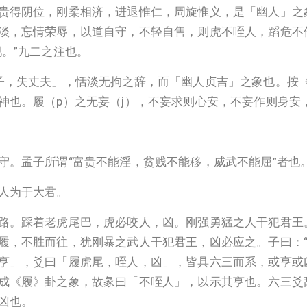
贵得阴位，刚柔相济，进退惟仁，周旋惟义，是「幽人」之
淡，忘情荣辱，以道自守，不轻自售，则虎不咥人，蹈危不
。”九二之注也。
子，失丈夫」，恬淡无拘之辞，而「幽人贞吉」之象也。按
神也。履（p）之无妄（j），不妄求则心安，不妄作则身安
守。孟子所谓“富贵不能淫，贫贱不能移，威武不能屈”者也
人为于大君。
路。踩着老虎尾巴，虎必咬人，凶。刚强勇猛之人干犯君王
履，不胜而往，犹刚暴之武人干犯君王，凶必应之。子曰：“
亨」，爻曰「履虎尾，咥人，凶」，皆具六三而系，或亨或
成《履》卦之象，故彖曰「不咥人」，以示其亨也。六三爻
凶也。