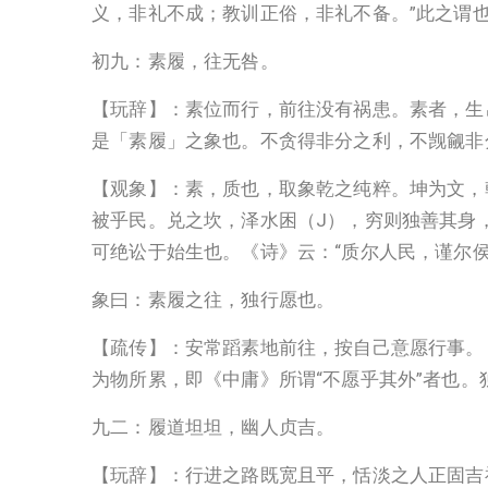
义，非礼不成；教训正俗，非礼不备。”此之谓
初九：素履，往无咎。
【玩辞】：素位而行，前往没有祸患。素者，生
是「素履」之象也。不贪得非分之利，不觊觎非
【观象】：素，质也，取象乾之纯粹。坤为文，乾
被乎民。兑之坎，泽水困（J），穷则独善其身
可绝讼于始生也。《诗》云：“质尔人民，谨尔侯
象曰：素履之往，独行愿也。
【疏传】：安常蹈素地前往，按自己意愿行事。
为物所累，即《中庸》所谓“不愿乎其外”者也。
九二：履道坦坦，幽人贞吉。
【玩辞】：行进之路既宽且平，恬淡之人正固吉