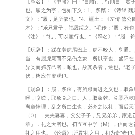
【释名】：《中庸》曰：“言顾行，行顾言，君
也。履之为字，包如下义：1、践踏：《诗经·魏风
文》：“履，足所依也。”4、疆土：《左传·僖公
木》：“乐只君子，福履绥之。”毛传：“履，禄也
《注》：“礼，可以履行也。” 《释名》：“履，
【玩辞】：踩在老虎尾巴上，虎不咬人，亨通。
当，有履虎尾而不见伤之象，所以亨也。盛阳在前
异类而媚养己者，顺也。故其杀者，逆也。”老
伏，皆应作虎观也。
【观象】：履，践踏，有所蹑而进之义也，取象
咥，咬噬，取象兑之口。人，取象乾。兑柔承乾
离道悖理，乱之所由生也，必齐之以礼，而后天下
（O），夫夫妻妻，父父子子，兄兄弟弟，家道
章」，礼之大者也。初五互中孚（M），信而达礼
礼之用也。《论语》所谓“礼之用，和为贵”者也