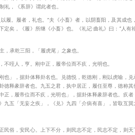
以制礼，《系辞》谓此者也。
之以履。履者，礼也。”夫《小畜》者，以阴畜阳，及其成也
定矣，《履》所继《小畜》也。《礼记·曲礼》曰：“人有礼
卦主，承乾三阳，「履虎尾」之象也。
，不咥人，亨。刚中正，履帝位而不疚，光明也。
刚也」，据卦体释卦名也。兑德悦，乾德刚，刚以虎喻，兑
卦德释彖辞者也。九五之君，执中居正，履任至尊，德称其
中正，履帝位而不疚，光明也」，据卦体释彖辞者也。疚者
》九五「无妄之疾」，《兑》九四「介病有喜」，皆取互巽
正民俗，安民心。上下不分，则民志不定，民志不定，则天下