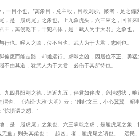
眇，一目小也。”离象目，兑主毁，目毁则眇。跛者，足之偏废
尾，是「履虎尾」之象也。上九象虎头，六三应之，回首来
君王，离侵乾下，干犯君体，是「武人为于大君」之象也。
与行也。咥人之凶，位不当也。武人为于大君，志刚也。
脚偏废而能走路，却难远行。虎噬之凶，因居位不正。勇猛
履不由其道，犹武人为于大君，必伤于其所恃也。
。九四具阳刚之德，迫近九五，伴君如伴虎，危情愬状，唯
之谓也。《诗经·大雅·大明》云：“维此文王，小心翼翼。昭
“惊惧谓之愬。”
地，是「履虎尾」之象也。六三承乾之虎，是履虎尾之象，
包无鱼」则失其柔也；「起凶」者，履虎尾之谓也。「远民」