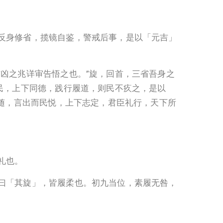
反身修省，揽镜自鉴，警戒后事，是以「元吉」
凶之兆详审告悟之也。”旋，回首，三省吾身之
民，上下同德，践行履道，则民不疚之，是以
民随，言出而民悦，上下志定，君臣礼行，天下所
礼也。
曰「其旋」，皆履柔也。初九当位，素履无咎，