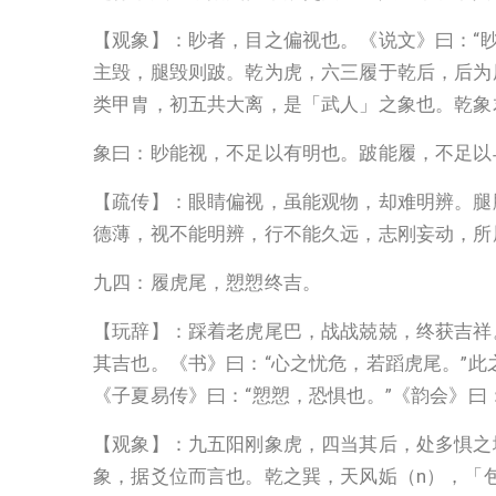
【观象】：眇者，目之偏视也。《说文》曰：“
主毁，腿毁则跛。乾为虎，六三履于乾后，后为
类甲胄，初五共大离，是「武人」之象也。乾象
象曰：眇能视，不足以有明也。跛能履，不足以
【疏传】：眼睛偏视，虽能观物，却难明辨。腿
德薄，视不能明辨，行不能久远，志刚妄动，所
九四：履虎尾，愬愬终吉。
【玩辞】：踩着老虎尾巴，战战兢兢，终获吉祥
其吉也。《书》曰：“心之忧危，若蹈虎尾。”此
《子夏易传》曰：“愬愬，恐惧也。”《韵会》曰：
【观象】：九五阳刚象虎，四当其后，处多惧之
象，据爻位而言也。乾之巽，天风姤（n），「