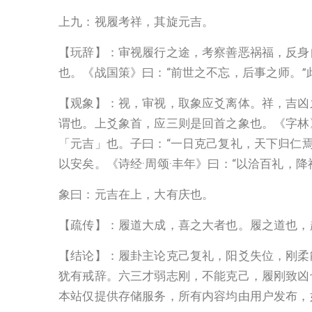
上九：视履考祥，其旋元吉。
【玩辞】：审视履行之途，考察善恶祸福，反身
也。《战国策》曰：“前世之不忘，后事之师。”
【观象】：视，审视，取象应爻离体。祥，吉凶
谓也。上爻象首，应三则是回首之象也。《字林
「元吉」也。子曰：“一日克己复礼，天下归仁
以安矣。《诗经·周颂·丰年》曰：“以洽百礼，降
象曰：元吉在上，大有庆也。
【疏传】：履道大成，喜之大者也。履之道也，
【结论】：履卦主论克己复礼，阳爻失位，刚柔
犹有戒辞。六三才弱志刚，不能克己，履刚致凶
本站仅提供存储服务，所有内容均由用户发布，