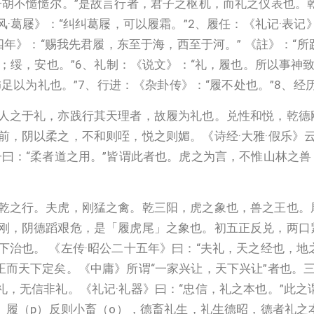
子胡不慥慥尔。”是故言行者，君子之枢机，而礼之仪表也。
·葛屦》：“纠纠葛屦，可以履霜。”2、履任：《礼记·表记
四年》：“赐我先君履，东至于海，西至于河。” 《註》：“所
；绥，安也。”6、礼制：《说文》：“礼，履也。所以事神致福
饰足以为礼也。”7、行进：《杂卦传》：“履不处也。”8、经
人之于礼，亦践行其天理者，故履为礼也。兑性和悦，乾德
，阴以柔之，不和则咥，悦之则媚。《诗经·大雅·假乐》云
子曰：“柔者道之用。”皆谓此者也。虎之为言，不惟山林之
乾之行。夫虎，刚猛之禽。乾三阳，虎之象也，兽之王也。
刚，阴德蹈艰危，是「履虎尾」之象也。初五正反兑，两口
治也。 《左传·昭公二十五年》曰：“夫礼，天之经也，地
正而天下定矣。《中庸》所谓“一家兴让，天下兴让”者也。
，无信非礼。《礼记·礼器》曰：“忠信，礼之本也。”此之
。履（p）反则小畜（o），德畜礼生，礼生德昭，德者礼之