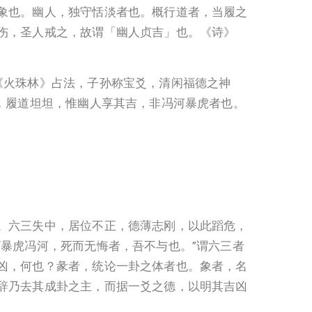
象也。幽人，独守恬淡者也。概行道者，当履之
伤，圣人戒之，故谓「幽人贞吉」也。《诗》
《火珠林》占法，子孙称宝爻，清闲福德之神
，履道坦坦，惟幽人享其吉，非冯河暴虎者也。
。
。六三失中，居位不正，德薄志刚，以此蹈危，
暴虎冯河，死而无悔者，吾不与也。”谓六三者
凶，何也？彖者，统论一卦之体者也。象者，名
辞乃去其成卦之主，而据一爻之德，以明其吉凶