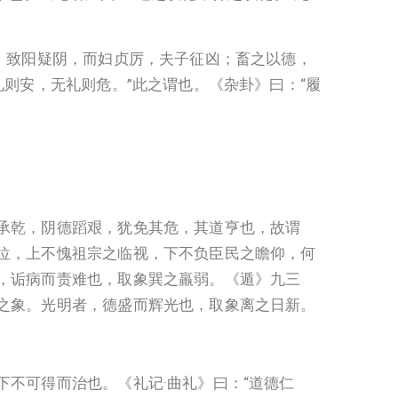
，致阳疑阴，而妇贞厉，夫子征凶；畜之以德，
则安，无礼则危。”此之谓也。《杂卦》曰：“履
承乾，阴德蹈艰，犹免其危，其道亨也，故谓
位，上不愧祖宗之临视，下不负臣民之瞻仰，何
，诟病而责难也，取象巽之羸弱。《遁》九三
之象。光明者，德盛而辉光也，取象离之日新。
不可得而治也。《礼记·曲礼》曰：“道德仁