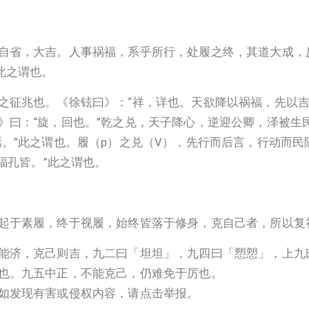
自省，大吉。人事祸福，系乎所行，处履之终，其道大成，
此之谓也。
之征兆也。《徐铉曰》：“祥，详也。天欲降以祸福，先以吉
》曰：“旋，回也。”乾之兑，天子降心，逆迎公卿，泽被生
焉。”此之谓也。履（p）之兑（V），先行而后言，行动而
福孔皆。”此之谓也。
起于素履，终于视履，始终皆落于修身，克自己者，所以复
能济，克己则吉，九二曰「坦坦」，九四曰「愬愬」，上九
也。九五中正，不能克己，仍难免于厉也。
如发现有害或侵权内容，请点击举报。