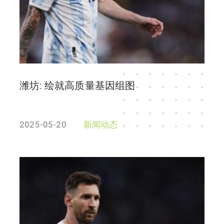
潍坊: 绘就高质量基因组图
2025-05-20
新闻动态