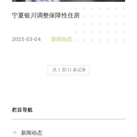
宁夏银川调整保障性住房
2025-03-04
新闻动态
共 1 页/11 条记录
栏目导航
新闻动态