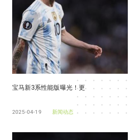
宝马新3系性能版曝光！更
2025-04-19
新闻动态