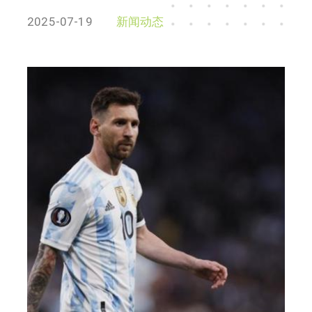
2025-07-19
新闻动态