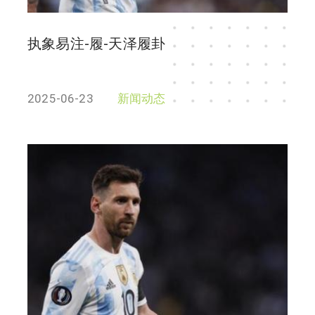
执象易注-履-天泽履卦
2025-06-23
新闻动态