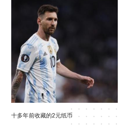
十多年前收藏的2元纸币