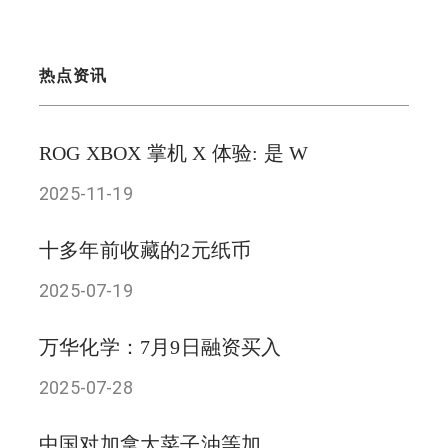
热点资讯
ROG XBOX 掌机 X 体验: 是 W
2025-11-19
十多年前收藏的2元纸币
2025-07-19
万华化学：7月9日融资买入
2025-07-28
中国对加拿大菜子油等加