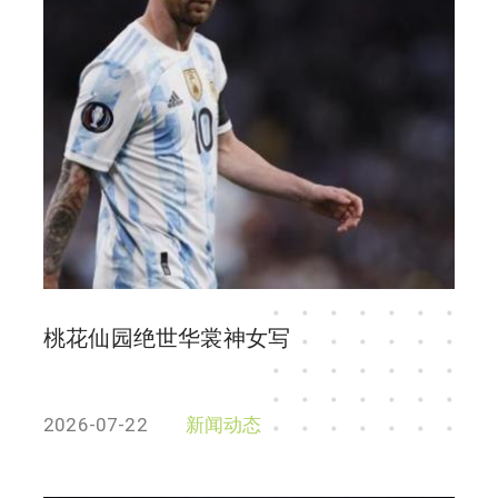
桃花仙园绝世华裳神女写
2026-07-22
新闻动态