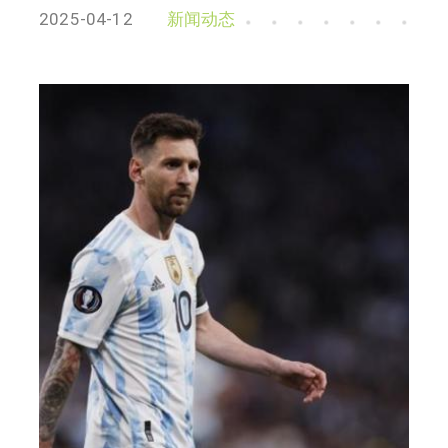
2025-04-12
新闻动态