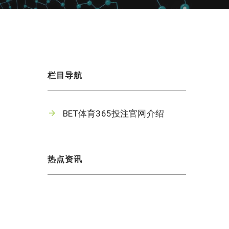
栏目导航
BET体育365投注官网介绍
热点资讯