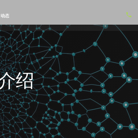
闻动态
网介绍