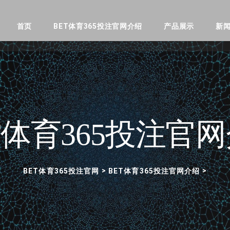
首页
BET体育365投注官网介绍
产品展示
新
T体育365投注官
>
>
BET体育365投注官网
BET体育365投注官网介绍